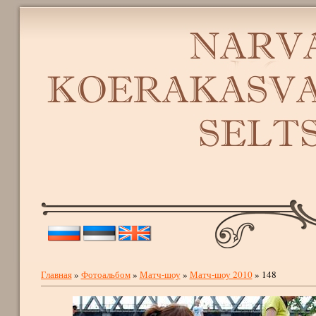
Главная
»
Фотоальбом
»
Матч-шоу
»
Матч-шоу 2010
» 148