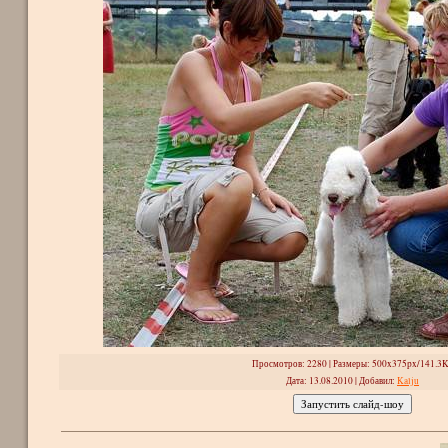
Просмотров
: 2280 |
Размеры
: 500x375px/141.3
Дата
: 13.08.2010 |
Добавил
:
Kalju